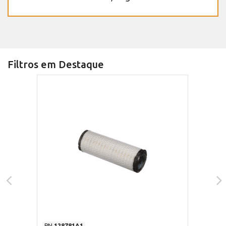
Filtros em Destaque
PN
128781A1