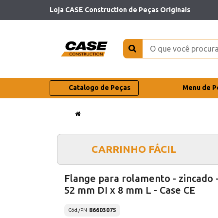
Loja CASE Construction de Peças Originais
Catalogo de Peças
Menu de P
CARRINHO FÁCIL
Flange para rolamento - zincado 
52 mm DI x 8 mm L - Case CE
86603075
Cód./PN