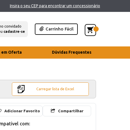
Insira o seu CEP para encontrar um concessionário
mo convidado
Carrinho Fácil
ou
cadastre-se
s em Oferta
Dúvidas Frequentes
Carregar lista de Excel
Adicionar Favorito
Compartilhar
mpativel com: