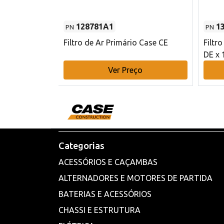
128781A1
1
PN
PN
l - 80 mm DE
Filtro de Ar Primário Case CE
Filtr
DE x 
o
Ver Preço
Categorias
ACESSÓRIOS E CAÇAMBAS
ALTERNADORES E MOTORES DE PARTIDA
BATERIAS E ACESSÓRIOS
CHASSI E ESTRUTURA