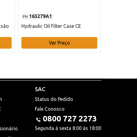
163279A1
48145970
PN
PN
ssão
Hydraulic Oil Filter Case CE
Filtro de com
x 75 mm L Ca
Ver Preço
V
SAC
n
Status do Pedido
E
Fale Conosco
0800 727 2273
Segunda à sexta 8:00 às 18:00
sionário