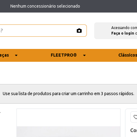
Nenhum concessionário selecionado
Acessando co
Faça o login
eças
FLEETPRO®
Clássico
Use sua lista de produtos para criar um carrinho em 3 passos rápidos.
-
Co