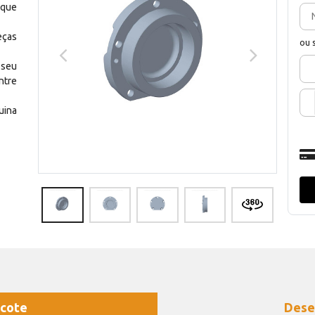
 que
eças
ou 
 seu
ntre
uina
cote
Dese