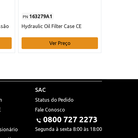
163279A1
48145970
PN
PN
ssão
Hydraulic Oil Filter Case CE
Filtro de com
x 75 mm L Ca
Ver Preço
V
SAC
n
Status do Pedido
E
Fale Conosco
0800 727 2273
Segunda à sexta 8:00 às 18:00
sionário