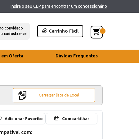
Insira o seu CEP para encontrar um concessionário
mo convidado
Carrinho Fácil
ou
cadastre-se
s em Oferta
Dúvidas Frequentes
Carregar lista de Excel
Adicionar Favorito
Compartilhar
mpativel com: