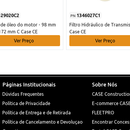
329020C2
1346027C1
PN
o de óleo do motor - 98 mm
Filtro Hidráulico de Transmi
172 mm C Case CE
Case CE
Ver Preço
Ver Preço
Páginas Institucionais
Sobre Nós
Dúvidas Frequentes
CASE Constructio
Política de Privacidade
E-commerce CAS
Política de Entrega e de Retirada
FLEETPRO
Política de Cancelamento e Devoluçao
Encontrar Conces