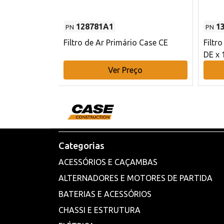
128781A1
1
PN
PN
l - 80 mm DE
Filtro de Ar Primário Case CE
Filtr
DE x 
o
Ver Preço
Categorias
ACESSÓRIOS E CAÇAMBAS
ALTERNADORES E MOTORES DE PARTIDA
BATERIAS E ACESSÓRIOS
CHASSI E ESTRUTURA