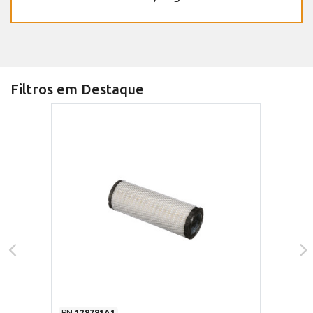
Filtros em Destaque
PN
128781A1