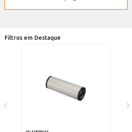
Filtros em Destaque
PN
128781A1