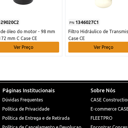
329020C2
1346027C1
PN
o de óleo do motor - 98 mm
Filtro Hidráulico de Transmi
172 mm C Case CE
Case CE
Ver Preço
Ver Preço
Páginas Institucionais
Sobre Nós
Dúvidas Frequentes
CASE Constructio
Política de Privacidade
E-commerce CAS
Política de Entrega e de Retirada
FLEETPRO
Política de Cancelamento e Devoluçao
Encontrar Conces