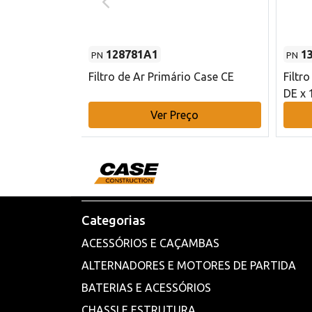
128781A1
1
PN
PN
l - 80 mm DE
Filtro de Ar Primário Case CE
Filtr
DE x 
o
Ver Preço
Categorias
ACESSÓRIOS E CAÇAMBAS
ALTERNADORES E MOTORES DE PARTIDA
BATERIAS E ACESSÓRIOS
CHASSI E ESTRUTURA