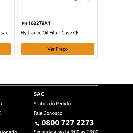
163279A1
48145970
PN
PN
ssão
Hydraulic Oil Filter Case CE
Filtro de com
x 75 mm L Ca
Ver Preço
V
SAC
n
Status do Pedido
E
Fale Conosco
0800 727 2273
Segunda à sexta 8:00 às 18:00
sionário