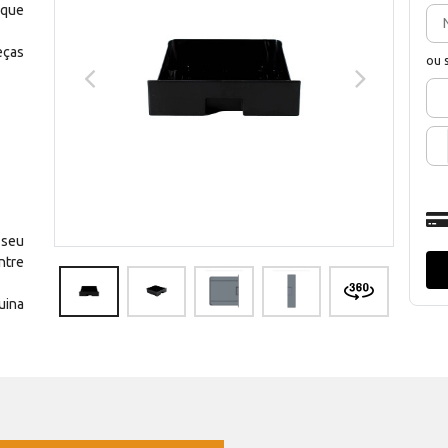
 que
eças
ou 
 seu
ntre
uina