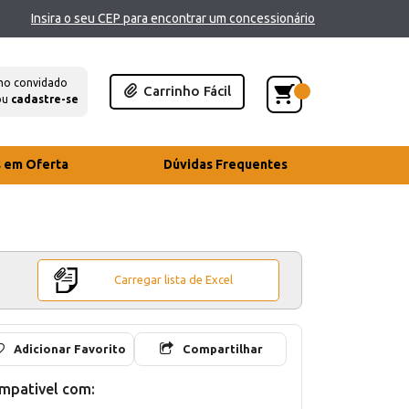
Insira o seu CEP para encontrar um concessionário
mo convidado
Carrinho Fácil
ou
cadastre-se
s em Oferta
Dúvidas Frequentes
Carregar lista de Excel
Adicionar Favorito
Compartilhar
mpativel com: