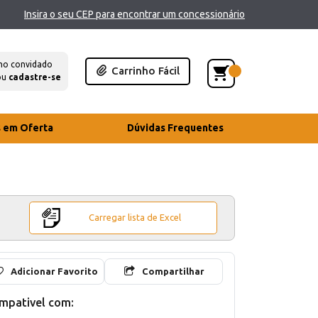
Insira o seu CEP para encontrar um concessionário
mo convidado
Carrinho Fácil
ou
cadastre-se
s em Oferta
Dúvidas Frequentes
Carregar lista de Excel
Adicionar Favorito
Compartilhar
mpativel com: