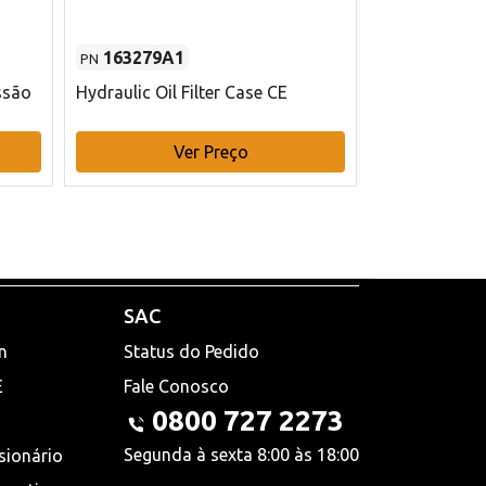
163279A1
48145970
PN
PN
ssão
Hydraulic Oil Filter Case CE
Filtro de com
x 75 mm L Ca
Ver Preço
V
SAC
n
Status do Pedido
E
Fale Conosco
0800 727 2273
Segunda à sexta 8:00 às 18:00
sionário