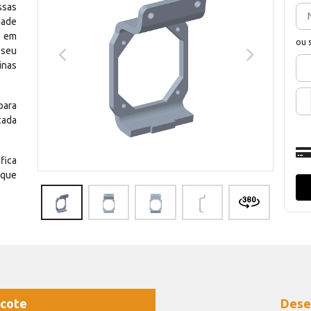
ssas
dade
e em
ou 
 seu
inas
para
cada
fica
 que
cote
Dese