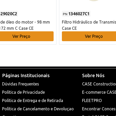
329020C2
1346027C1
PN
o de óleo do motor - 98 mm
Filtro Hidráulico de Transmi
172 mm C Case CE
Case CE
Ver Preço
Ver Preço
Páginas Institucionais
Sobre Nós
Dúvidas Frequentes
CASE Constructio
Política de Privacidade
E-commerce CAS
Política de Entrega e de Retirada
FLEETPRO
Política de Cancelamento e Devoluçao
Encontrar Conces