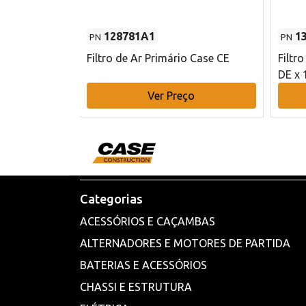
128781A1
1
PN
PN
l - 80 mm DE
Filtro de Ar Primário Case CE
Filtr
DE x 
o
Ver Preço
Categorias
ACESSÓRIOS E CAÇAMBAS
ALTERNADORES E MOTORES DE PARTIDA
BATERIAS E ACESSÓRIOS
CHASSI E ESTRUTURA