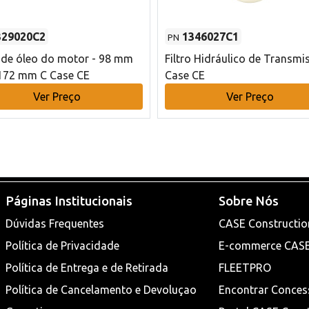
329020C2
1346027C1
PN
o de óleo do motor - 98 mm
Filtro Hidráulico de Transmi
172 mm C Case CE
Case CE
Ver Preço
Ver Preço
Páginas Institucionais
Sobre Nós
Dúvidas Frequentes
CASE Constructio
Política de Privacidade
E-commerce CAS
Política de Entrega e de Retirada
FLEETPRO
Política de Cancelamento e Devoluçao
Encontrar Conces