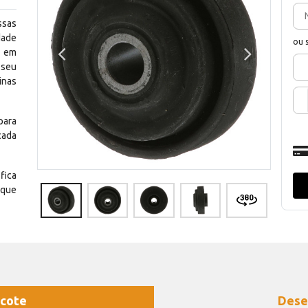
ssas
dade
ou 
e em
 seu
inas
para
cada
fica
 que
cote
Dese