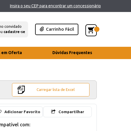
Insira o seu CEP para encontrar um concessionário
mo convidado
Carrinho Fácil
ou
cadastre-se
s em Oferta
Dúvidas Frequentes
Carregar lista de Excel
Adicionar Favorito
Compartilhar
mpativel com: