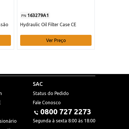
163279A1
48145970
PN
PN
ssão
Hydraulic Oil Filter Case CE
Filtro de com
x 75 mm L Ca
Ver Preço
V
SAC
n
Status do Pedido
E
Fale Conosco
0800 727 2273
Segunda à sexta 8:00 às 18:00
sionário