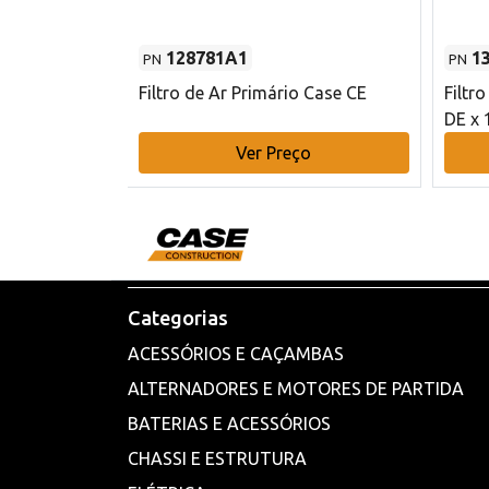
128781A1
1
PN
PN
l - 80 mm DE
Filtro de Ar Primário Case CE
Filtr
DE x 
o
Ver Preço
Categorias
ACESSÓRIOS E CAÇAMBAS
ALTERNADORES E MOTORES DE PARTIDA
BATERIAS E ACESSÓRIOS
CHASSI E ESTRUTURA