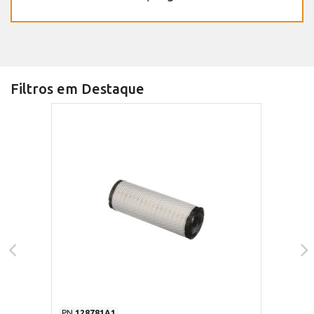
Filtros em Destaque
PN
128781A1