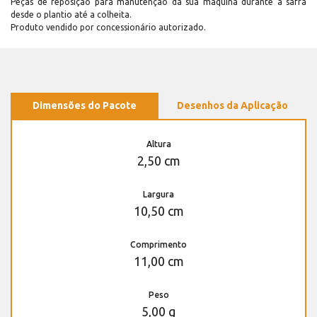
Peças de reposição para manutenção dá sua máquina durante a safra
desde o plantio até a colheita.
Produto vendido por concessionário autorizado.
Dimensões do Pacote
Desenhos da Aplicação
Altura
2,50 cm
Largura
10,50 cm
Comprimento
11,00 cm
Peso
5,00 g