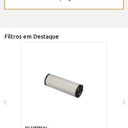
Filtros em Destaque
PN
128781A1