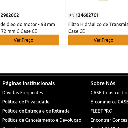
329020C2
1346027C1
PN
o de óleo do motor - 98 mm
Filtro Hidráulico de Transmi
172 mm C Case CE
Case CE
Ver Preço
Ver Preço
Páginas Institucionais
Sobre Nós
Dúvidas Frequentes
CASE Constructio
Política de Privacidade
E-commerce CAS
Política de Entrega e de Retirada
FLEETPRO
Política de Cancelamento e Devoluçao
Encontrar Conces