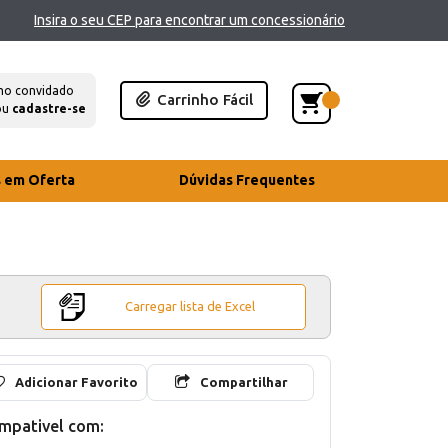
Insira o seu CEP para encontrar um concessionário
mo convidado
Carrinho Fácil
ou
cadastre-se
s em Oferta
Dúvidas Frequentes
Carregar lista de Excel
Adicionar Favorito
Compartilhar
mpativel com: