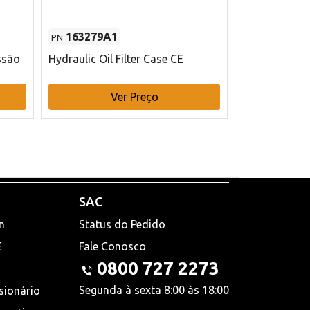
163279A1
48145970
PN
PN
ssão
Hydraulic Oil Filter Case CE
Filtro de com
x 75 mm L Ca
Ver Preço
V
SAC
n
Status do Pedido
E
Fale Conosco
0800 727 2273
Segunda à sexta 8:00 às 18:00
sionário