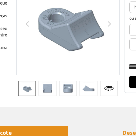
 que
eças
ou 
 seu
ntre
uina
cote
Dese