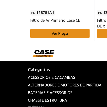
128781A1
1
PN
PN
l - 80 mm DE
Filtro de Ar Primário Case CE
Filtr
DE x 
o
Ver Preço
Categorias
ACESSÓRIOS E CAÇAMBAS
ALTERNADORES E MOTORES DE PARTIDA
BATERIAS E ACESSÓRIOS
CHASSI E ESTRUTURA