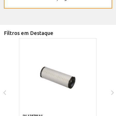
Filtros em Destaque
PN
128781A1