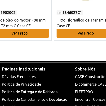
329020C2
1346027C1
PN
o de óleo do motor - 98 mm
Filtro Hidráulico de Transmi
172 mm C Case CE
Case CE
Ver Preço
Ver Preço
Páginas Institucionais
Sobre Nós
Dúvidas Frequentes
CASE Constructio
Política de Privacidade
E-commerce CAS
Política de Entrega e de Retirada
FLEETPRO
Política de Cancelamento e Devoluçao
Encontrar Conces