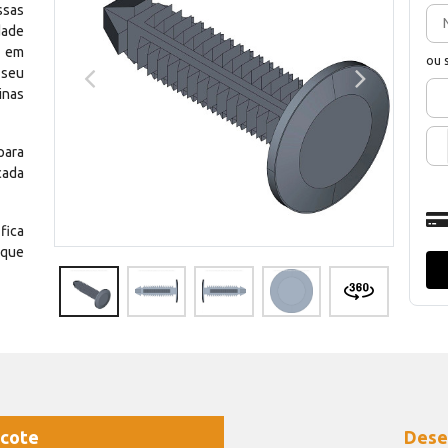
ssas
dade
e em
ou 
 seu
inas
para
cada
fica
 que
cote
Dese