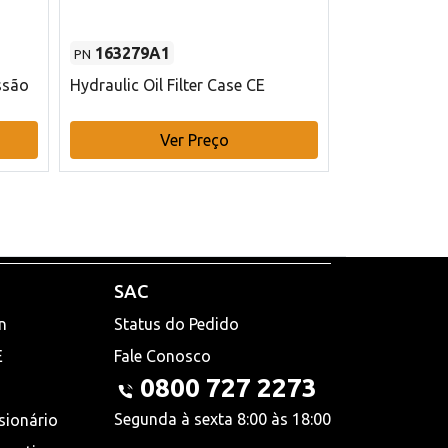
163279A1
48145970
PN
PN
ssão
Hydraulic Oil Filter Case CE
Filtro de com
x 75 mm L Ca
Ver Preço
V
SAC
n
Status do Pedido
E
Fale Conosco
0800 727 2273
Segunda à sexta 8:00 às 18:00
sionário