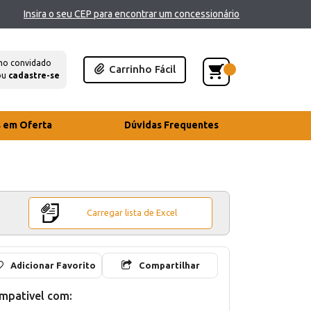
Insira o seu CEP para encontrar um concessionário
mo convidado
Carrinho Fácil
ou
cadastre-se
s em Oferta
Dúvidas Frequentes
Carregar lista de Excel
Adicionar Favorito
Compartilhar
mpativel com: