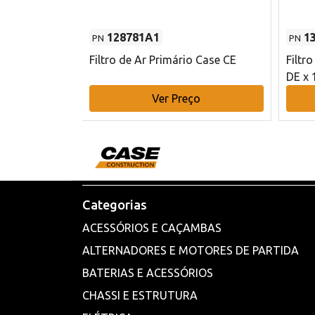
128781A1
1
PN
PN
l - 80 mm DE
Filtro de Ar Primário Case CE
Filtr
DE x 
o
Ver Preço
Categorias
ACESSÓRIOS E CAÇAMBAS
ALTERNADORES E MOTORES DE PARTIDA
BATERIAS E ACESSÓRIOS
CHASSI E ESTRUTURA