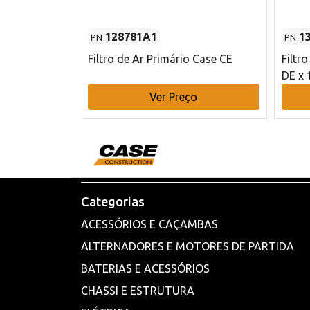
128781A1
1
PN
PN
l - 80 mm DE
Filtro de Ar Primário Case CE
Filtr
DE x 
o
Ver Preço
Categorias
ACESSÓRIOS E CAÇAMBAS
ALTERNADORES E MOTORES DE PARTIDA
BATERIAS E ACESSÓRIOS
CHASSI E ESTRUTURA