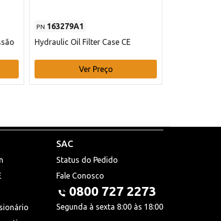
163279A1
48145970
PN
PN
ssão
Hydraulic Oil Filter Case CE
Filtro de com
x 75 mm L Ca
Ver Preço
V
SAC
n
Status do Pedido
E
Fale Conosco
0800 727 2273
Segunda à sexta 8:00 às 18:00
sionário