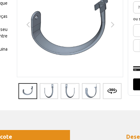
 que
eças
ou 
 seu
ntre
uina
cote
Dese