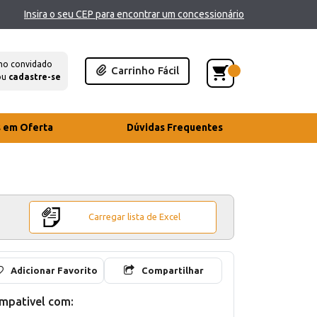
Insira o seu CEP para encontrar um concessionário
mo convidado
Carrinho Fácil
ou
cadastre-se
s em Oferta
Dúvidas Frequentes
Carregar lista de Excel
Adicionar Favorito
Compartilhar
mpativel com: