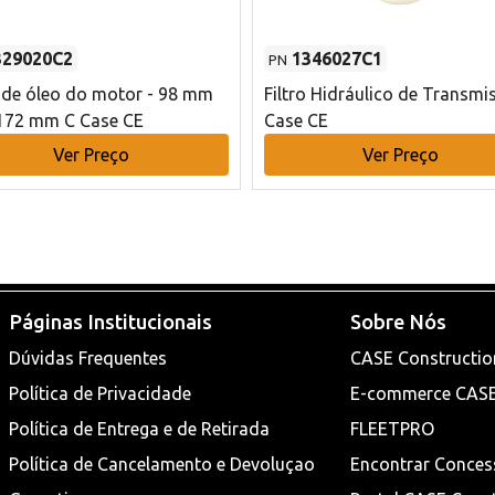
329020C2
1346027C1
PN
o de óleo do motor - 98 mm
Filtro Hidráulico de Transmi
172 mm C Case CE
Case CE
Ver Preço
Ver Preço
Páginas Institucionais
Sobre Nós
Dúvidas Frequentes
CASE Constructio
Política de Privacidade
E-commerce CAS
Política de Entrega e de Retirada
FLEETPRO
Política de Cancelamento e Devoluçao
Encontrar Conces