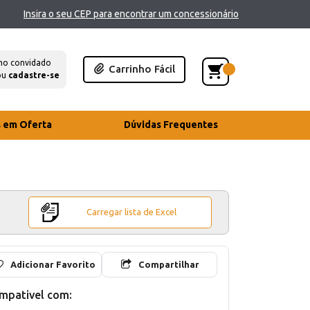
Insira o seu CEP para encontrar um concessionário
mo convidado
Carrinho Fácil
ou
cadastre-se
s em Oferta
Dúvidas Frequentes
Carregar lista de Excel
Adicionar Favorito
Compartilhar
mpativel com: