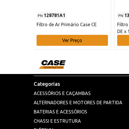
128781A1
1
PN
PN
l - 80 mm DE
Filtro de Ar Primário Case CE
Filtr
DE x 
o
Ver Preço
Categorias
ACESSÓRIOS E CAÇAMBAS
ALTERNADORES E MOTORES DE PARTIDA
BATERIAS E ACESSÓRIOS
CHASSI E ESTRUTURA