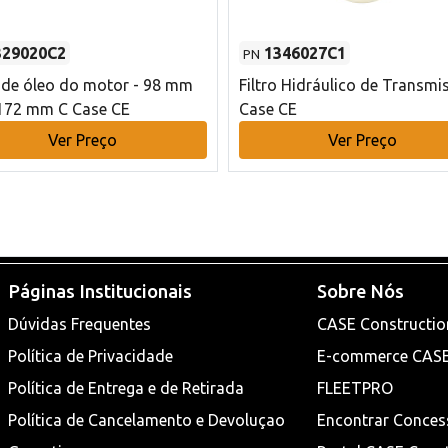
329020C2
1346027C1
PN
o de óleo do motor - 98 mm
Filtro Hidráulico de Transmi
172 mm C Case CE
Case CE
Ver Preço
Ver Preço
Páginas Institucionais
Sobre Nós
Dúvidas Frequentes
CASE Constructio
Política de Privacidade
E-commerce CAS
Política de Entrega e de Retirada
FLEETPRO
Política de Cancelamento e Devoluçao
Encontrar Conces