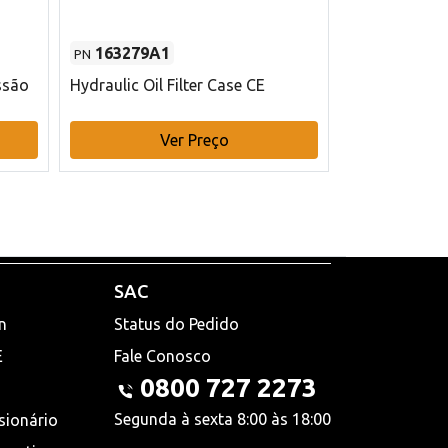
163279A1
48145970
PN
PN
ssão
Hydraulic Oil Filter Case CE
Filtro de com
x 75 mm L Ca
Ver Preço
V
SAC
n
Status do Pedido
E
Fale Conosco
0800 727 2273
Segunda à sexta 8:00 às 18:00
sionário