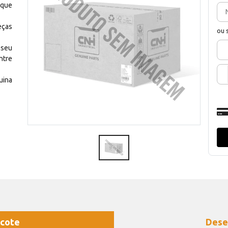
 que
eças
ou 
 seu
ntre
uina
cote
Dese