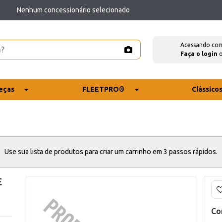
Nenhum concessionário selecionado
Acessando co
Faça o login
eças
FLEETPRO®
Clássico
Use sua lista de produtos para criar um carrinho em 3 passos rápidos.
E
Co