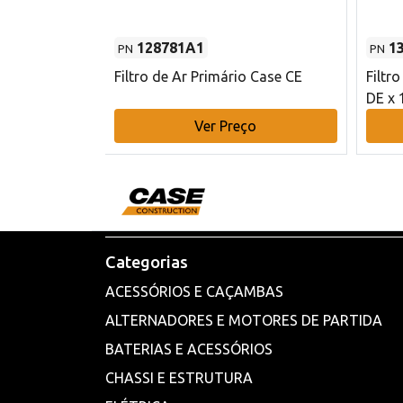
128781A1
1
PN
PN
l - 80 mm DE
Filtro de Ar Primário Case CE
Filtr
DE x 
o
Ver Preço
Categorias
ACESSÓRIOS E CAÇAMBAS
ALTERNADORES E MOTORES DE PARTIDA
BATERIAS E ACESSÓRIOS
CHASSI E ESTRUTURA