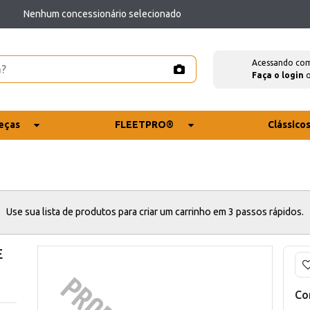
Nenhum concessionário selecionado
Acessando co
Faça o login
eças
FLEETPRO®
Clássico
Use sua lista de produtos para criar um carrinho em 3 passos rápidos.
E
Co