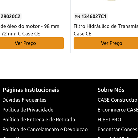
329020C2
1346027C1
PN
o de óleo do motor - 98 mm
Filtro Hidráulico de Transmi
172 mm C Case CE
Case CE
Ver Preço
Ver Preço
Páginas Institucionais
Sobre Nós
Dúvidas Frequentes
CASE Constructio
Política de Privacidade
E-commerce CAS
Política de Entrega e de Retirada
FLEETPRO
Política de Cancelamento e Devoluçao
Encontrar Conces