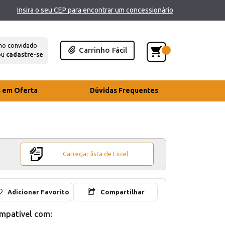
Insira o seu CEP para encontrar um concessionário
mo convidado
Carrinho Fácil
ou
cadastre-se
s em Oferta
Dúvidas Frequentes
Carregar lista de Excel
Adicionar Favorito
Compartilhar
mpativel com: