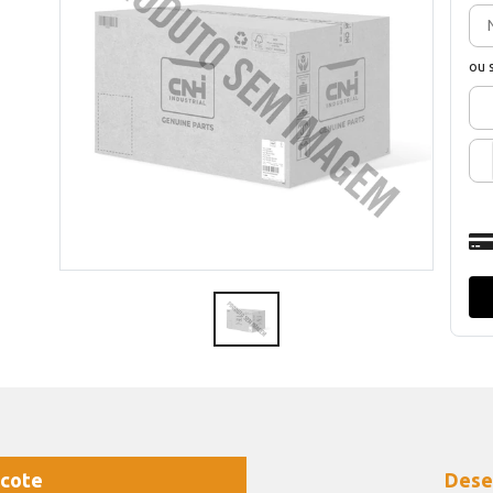
ou 
cote
Dese