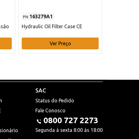
163279A1
48145970
PN
PN
ssão
Hydraulic Oil Filter Case CE
Filtro de com
x 75 mm L Ca
Ver Preço
V
SAC
n
Status do Pedido
E
Fale Conosco
0800 727 2273
Segunda à sexta 8:00 às 18:00
sionário