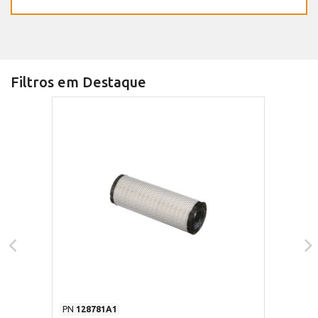
Filtros em Destaque
PN
128781A1