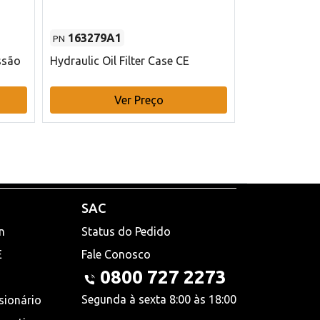
163279A1
48145970
PN
PN
ssão
Hydraulic Oil Filter Case CE
Filtro de com
x 75 mm L Ca
Ver Preço
V
SAC
n
Status do Pedido
E
Fale Conosco
0800 727 2273
Segunda à sexta 8:00 às 18:00
sionário