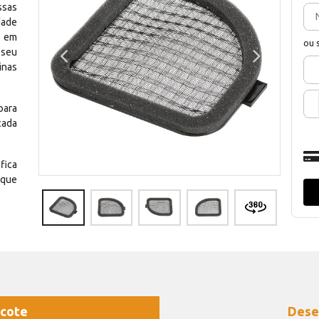
ssas
dade
e em
ou 
 seu
inas
para
cada
fica
 que
cote
Dese