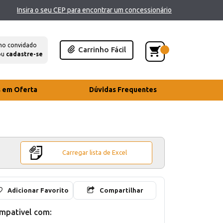
Insira o seu CEP para encontrar um concessionário
mo convidado
Carrinho Fácil
ou
cadastre-se
s em Oferta
Dúvidas Frequentes
Carregar lista de Excel
Adicionar Favorito
Compartilhar
mpativel com: