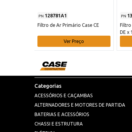
128781A1
1
PN
PN
l - 80 mm DE
Filtro de Ar Primário Case CE
Filtr
DE x 
o
Ver Preço
Categorias
ACESSÓRIOS E CAÇAMBAS
ALTERNADORES E MOTORES DE PARTIDA
BATERIAS E ACESSÓRIOS
CHASSI E ESTRUTURA