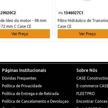
329020C2
1346027C1
PN
o de óleo do motor - 98 mm
Filtro Hidráulico de Transmi
172 mm C Case CE
Case CE
Ver Preço
Ver Preço
Páginas Institucionais
Sobre Nós
Dúvidas Frequentes
CASE Constructio
Política de Privacidade
E-commerce CAS
Política de Entrega e de Retirada
FLEETPRO
Política de Cancelamento e Devoluçao
Encontrar Conces