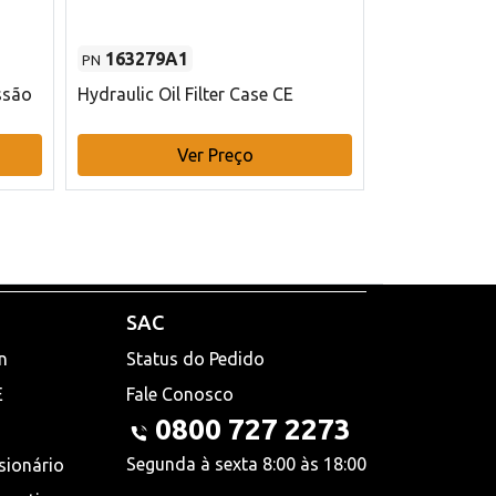
163279A1
48145970
PN
PN
ssão
Hydraulic Oil Filter Case CE
Filtro de com
x 75 mm L Ca
Ver Preço
V
SAC
n
Status do Pedido
E
Fale Conosco
0800 727 2273
Segunda à sexta 8:00 às 18:00
sionário