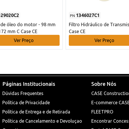
329020C2
1346027C1
PN
o de óleo do motor - 98 mm
Filtro Hidráulico de Transmi
172 mm C Case CE
Case CE
Ver Preço
Ver Preço
Páginas Institucionais
Sobre Nós
Dúvidas Frequentes
CASE Constructio
Política de Privacidade
E-commerce CAS
Política de Entrega e de Retirada
FLEETPRO
Política de Cancelamento e Devoluçao
Encontrar Conces