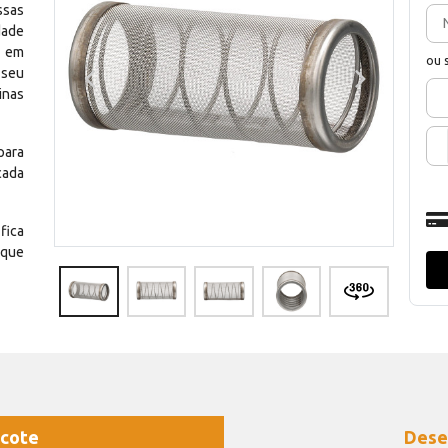
ssas
dade
e em
ou 
 seu
inas
para
cada
fica
 que
cote
Dese