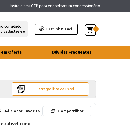
Insira o seu CEP para encontrar um concessionário
mo convidado
Carrinho Fácil
ou
cadastre-se
s em Oferta
Dúvidas Frequentes
Carregar lista de Excel
Adicionar Favorito
Compartilhar
mpativel com: