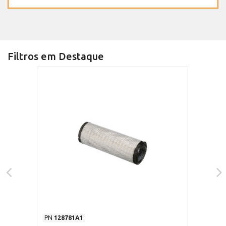
Filtros em Destaque
PN
128781A1