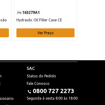
163279A1
48145970
PN
PN
ssão
Hydraulic Oil Filter Case CE
Filtro de com
x 75 mm L Ca
Ver Preço
V
SAC
n
Status do Pedido
E
Fale Conosco
0800 727 2273
Segunda à sexta 8:00 às 18:00
sionário