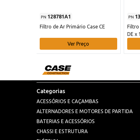
128781A1
1
PN
PN
l - 80 mm DE
Filtro de Ar Primário Case CE
Filtr
DE x 
o
Ver Preço
Categorias
ACESSÓRIOS E CAÇAMBAS
ALTERNADORES E MOTORES DE PARTIDA
BATERIAS E ACESSÓRIOS
CHASSI E ESTRUTURA