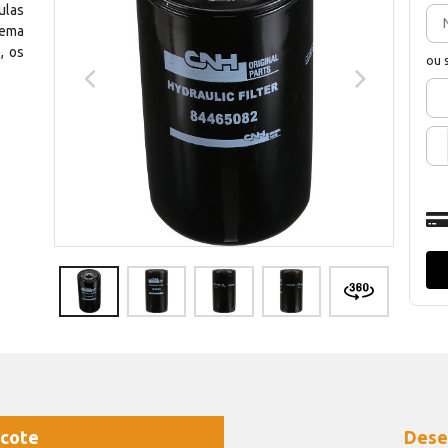
ulas
tema
, os
ou 
cote
Dese