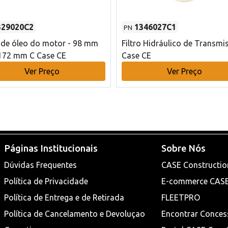
329020C2
1346027C1
PN
o de óleo do motor - 98 mm
Filtro Hidráulico de Transmi
172 mm C Case CE
Case CE
Ver Preço
Ver Preço
Páginas Institucionais
Sobre Nós
Dúvidas Frequentes
CASE Constructio
Política de Privacidade
E-commerce CAS
Política de Entrega e de Retirada
FLEETPRO
Política de Cancelamento e Devoluçao
Encontrar Conces