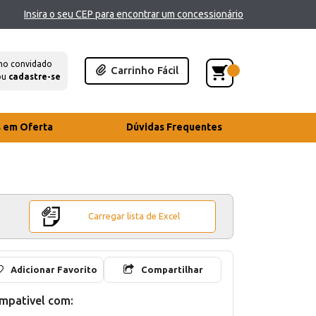
Insira o seu CEP para encontrar um concessionário
mo convidado
Carrinho Fácil
ou
cadastre-se
s em Oferta
Dúvidas Frequentes
Carregar lista de Excel
Adicionar Favorito
Compartilhar
mpativel com: