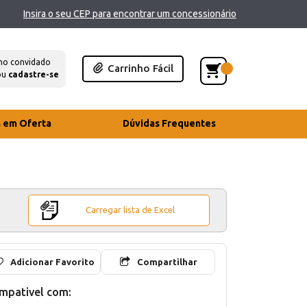
Insira o seu CEP para encontrar um concessionário
mo convidado
Carrinho Fácil
ou
cadastre-se
s em Oferta
Dúvidas Frequentes
Carregar lista de Excel
Adicionar Favorito
Compartilhar
mpativel com: