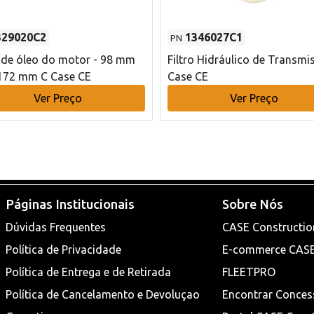
329020C2
1346027C1
PN
o de óleo do motor - 98 mm
Filtro Hidráulico de Transmi
172 mm C Case CE
Case CE
Ver Preço
Ver Preço
Páginas Institucionais
Sobre Nós
Dúvidas Frequentes
CASE Constructio
Política de Privacidade
E-commerce CAS
Política de Entrega e de Retirada
FLEETPRO
Política de Cancelamento e Devoluçao
Encontrar Conces