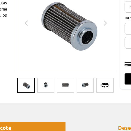
ulas
tema
, os
ou 
cote
Dese