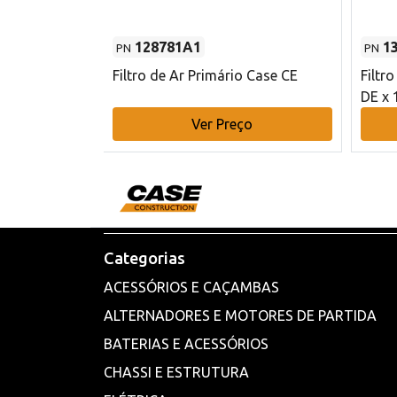
128781A1
1
PN
PN
l - 80 mm DE
Filtro de Ar Primário Case CE
Filtr
DE x 
o
Ver Preço
Categorias
ACESSÓRIOS E CAÇAMBAS
ALTERNADORES E MOTORES DE PARTIDA
BATERIAS E ACESSÓRIOS
CHASSI E ESTRUTURA