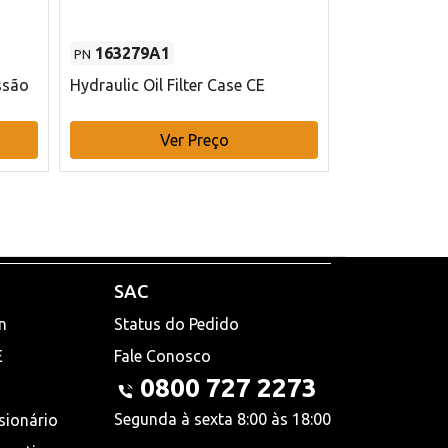
163279A1
48145970
PN
PN
ssão
Hydraulic Oil Filter Case CE
Filtro de com
x 75 mm L Ca
Ver Preço
V
SAC
n
Status do Pedido
E
Fale Conosco
0800 727 2273
Segunda à sexta 8:00 às 18:00
sionário