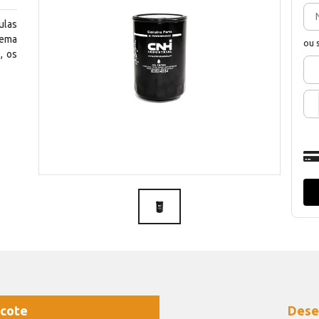
ulas
tema
ou 
, os
cote
Dese