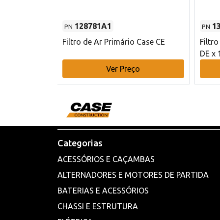
128781A1
1
PN
PN
l - 80 mm DE
Filtro de Ar Primário Case CE
Filtr
DE x 
o
Ver Preço
Categorias
ACESSÓRIOS E CAÇAMBAS
ALTERNADORES E MOTORES DE PARTIDA
BATERIAS E ACESSÓRIOS
CHASSI E ESTRUTURA