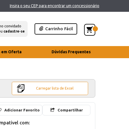
Insira o seu CEP para encontrar um concessionário
mo convidado
Carrinho Fácil
ou
cadastre-se
s em Oferta
Dúvidas Frequentes
Carregar lista de Excel
Adicionar Favorito
Compartilhar
mpativel com: