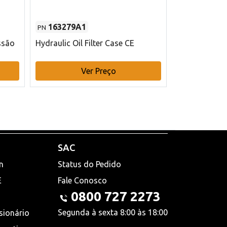
163279A1
48145970
PN
PN
ssão
Hydraulic Oil Filter Case CE
Filtro de com
x 75 mm L Ca
Ver Preço
V
SAC
n
Status do Pedido
E
Fale Conosco
0800 727 2273
Segunda à sexta 8:00 às 18:00
sionário