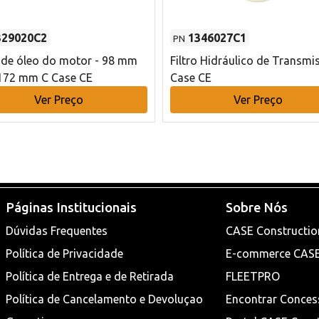
329020C2
1346027C1
PN
o de óleo do motor - 98 mm
Filtro Hidráulico de Transmi
172 mm C Case CE
Case CE
Ver Preço
Ver Preço
Páginas Institucionais
Sobre Nós
Dúvidas Frequentes
CASE Constructio
Política de Privacidade
E-commerce CAS
Política de Entrega e de Retirada
FLEETPRO
Política de Cancelamento e Devoluçao
Encontrar Conces