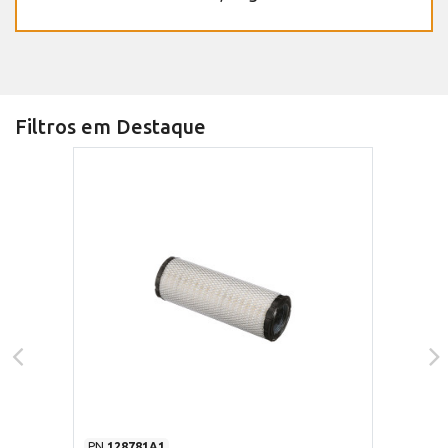
Filtros em Destaque
PN
128781A1