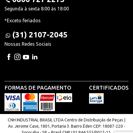
Segunda à sexta 8:00 às 18:00
*Exceto feriados
(31) 2107-2045
Nossas Redes Sociais
FORMAS DE PAGAMENTO
CERTIFICADOS
CNH INDUSTRIAL BRASIL LTDA Centro de Distribuição de Peças |
Av. Jerome Case, 1801, Portaria 3. Bairro Éden CEP: 18087-220 -
Sorocaba - SP − Brasil CNPJ 01.844.555/0027-11.