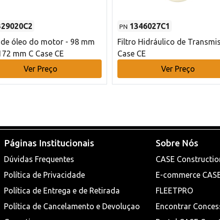
329020C2
1346027C1
PN
o de óleo do motor - 98 mm
Filtro Hidráulico de Transmi
172 mm C Case CE
Case CE
Ver Preço
Ver Preço
Páginas Institucionais
Sobre Nós
Dúvidas Frequentes
CASE Constructio
Política de Privacidade
E-commerce CAS
Política de Entrega e de Retirada
FLEETPRO
Política de Cancelamento e Devoluçao
Encontrar Conces