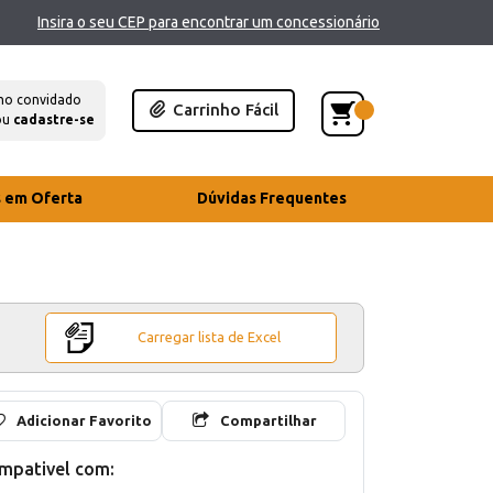
Insira o seu CEP para encontrar um concessionário
mo convidado
Carrinho Fácil
ou
cadastre-se
s em Oferta
Dúvidas Frequentes
Carregar lista de Excel
Adicionar Favorito
Compartilhar
mpativel com: