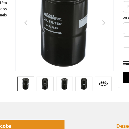
btém
ados
mais
ou 
cote
Dese