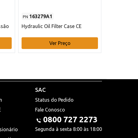
163279A1
48145970
PN
PN
ssão
Hydraulic Oil Filter Case CE
Filtro de com
x 75 mm L Ca
Ver Preço
V
SAC
n
Status do Pedido
E
Fale Conosco
0800 727 2273
Segunda à sexta 8:00 às 18:00
sionário