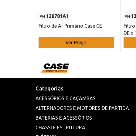
128781A1
1
PN
PN
l - 80 mm DE
Filtro de Ar Primário Case CE
Filtr
DE x 
o
Ver Preço
Categorias
ACESSÓRIOS E CAÇAMBAS
ALTERNADORES E MOTORES DE PARTIDA
BATERIAS E ACESSÓRIOS
CHASSI E ESTRUTURA