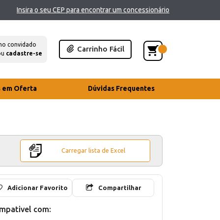
Insira o seu CEP para encontrar um concessionário
mo convidado
Carrinho Fácil
ou
cadastre-se
s em Oferta
Dúvidas Frequentes
Carregar lista de Excel
Adicionar Favorito
Compartilhar
mpativel com: