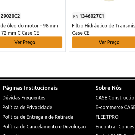
329020C2
1346027C1
PN
o de óleo do motor - 98 mm
Filtro Hidráulico de Transmi
172 mm C Case CE
Case CE
Ver Preço
Ver Preço
Páginas Institucionais
Sobre Nós
Dúvidas Frequentes
CASE Constructio
Política de Privacidade
E-commerce CAS
Política de Entrega e de Retirada
FLEETPRO
Política de Cancelamento e Devoluçao
Encontrar Conces