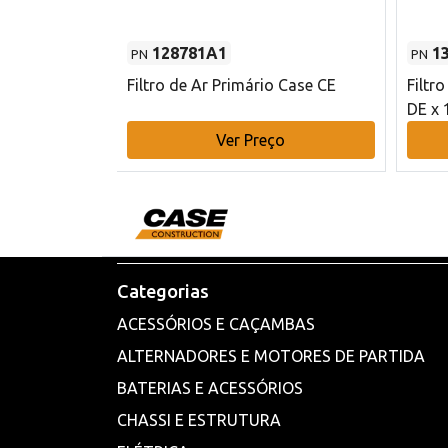
128781A1
1
PN
PN
l - 80 mm DE
Filtro de Ar Primário Case CE
Filtr
DE x 
o
Ver Preço
Categorias
ACESSÓRIOS E CAÇAMBAS
ALTERNADORES E MOTORES DE PARTIDA
BATERIAS E ACESSÓRIOS
CHASSI E ESTRUTURA