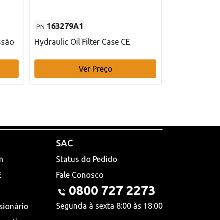
163279A1
48145970
PN
PN
ssão
Hydraulic Oil Filter Case CE
Filtro de com
x 75 mm L Ca
Ver Preço
V
SAC
n
Status do Pedido
E
Fale Conosco
0800 727 2273
Segunda à sexta 8:00 às 18:00
sionário