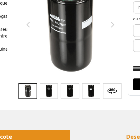
 que
eças
ou 
 seu
ntre
uina
cote
Dese