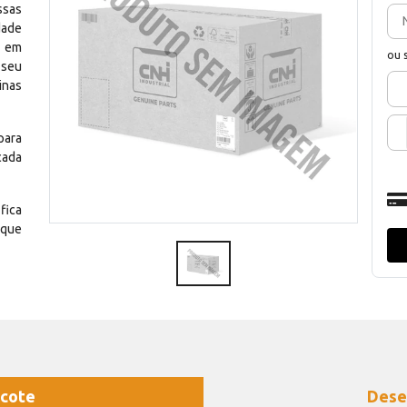
ssas
dade
e em
ou 
 seu
inas
para
cada
fica
 que
cote
Dese