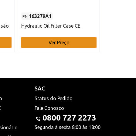
163279A1
48145970
PN
PN
ssão
Hydraulic Oil Filter Case CE
Filtro de com
x 75 mm L Ca
Ver Preço
V
SAC
n
Status do Pedido
E
Fale Conosco
0800 727 2273
Segunda à sexta 8:00 às 18:00
sionário