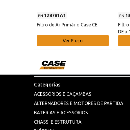
128781A1
1
PN
PN
l - 80 mm DE
Filtro de Ar Primário Case CE
Filtr
DE x 
o
Ver Preço
Categorias
ACESSÓRIOS E CAÇAMBAS
ALTERNADORES E MOTORES DE PARTIDA
BATERIAS E ACESSÓRIOS
CHASSI E ESTRUTURA