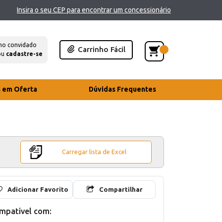
Insira o seu CEP para encontrar um concessionário
mo convidado
Carrinho Fácil
ou
cadastre-se
s em Oferta
Dúvidas Frequentes
Carregar lista de Excel
Adicionar Favorito
Compartilhar
mpativel com: