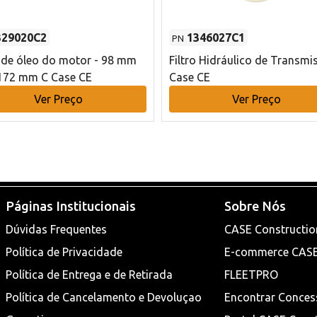
329020C2
1346027C1
PN
o de óleo do motor - 98 mm
Filtro Hidráulico de Transmi
172 mm C Case CE
Case CE
Ver Preço
Ver Preço
Páginas Institucionais
Sobre Nós
Dúvidas Frequentes
CASE Constructio
Política de Privacidade
E-commerce CAS
Política de Entrega e de Retirada
FLEETPRO
Política de Cancelamento e Devoluçao
Encontrar Conces