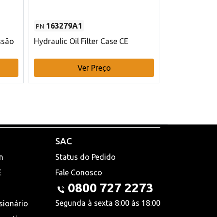
163279A1
48145970
PN
PN
ssão
Hydraulic Oil Filter Case CE
Filtro de com
x 75 mm L Ca
Ver Preço
V
SAC
n
Status do Pedido
E
Fale Conosco
0800 727 2273
Segunda à sexta 8:00 às 18:00
sionário