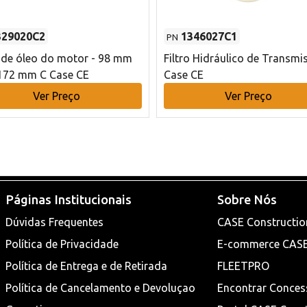
329020C2
1346027C1
PN
o de óleo do motor - 98 mm
Filtro Hidráulico de Transmi
172 mm C Case CE
Case CE
Ver Preço
Ver Preço
Páginas Institucionais
Sobre Nós
Dúvidas Frequentes
CASE Constructio
Política de Privacidade
E-commerce CAS
Política de Entrega e de Retirada
FLEETPRO
Política de Cancelamento e Devoluçao
Encontrar Conces