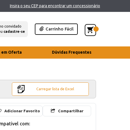
Insira o seu CEP para encontrar um concessionário
mo convidado
Carrinho Fácil
ou
cadastre-se
s em Oferta
Dúvidas Frequentes
Carregar lista de Excel
Adicionar Favorito
Compartilhar
mpativel com: