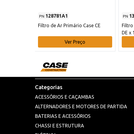
128781A1
1
PN
PN
l - 80 mm DE
Filtro de Ar Primário Case CE
Filtr
DE x 
o
Ver Preço
Categorias
ACESSÓRIOS E CAÇAMBAS
ALTERNADORES E MOTORES DE PARTIDA
BATERIAS E ACESSÓRIOS
CHASSI E ESTRUTURA