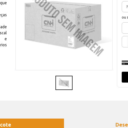
 que
eças
ou 
dade
scal
os e
rios
cote
Dese