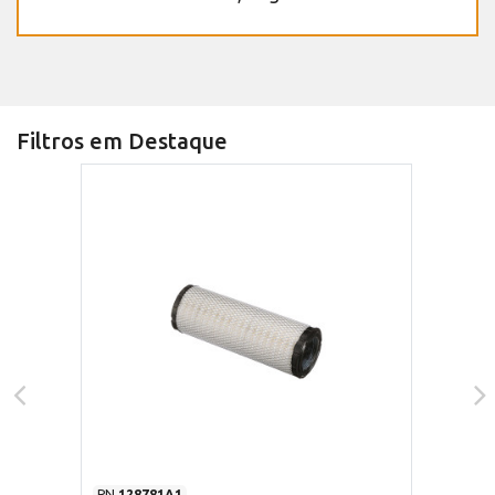
Filtros em Destaque
PN
128781A1