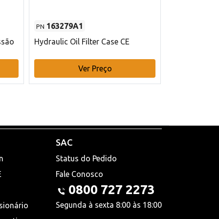
163279A1
48145970
PN
PN
ssão
Hydraulic Oil Filter Case CE
Filtro de com
x 75 mm L Ca
Ver Preço
V
SAC
n
Status do Pedido
E
Fale Conosco
0800 727 2273
Segunda à sexta 8:00 às 18:00
sionário