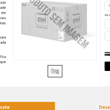
ssas
dade
e em
ou 
 seu
inas
para
cada
fica
 que
cote
Dese