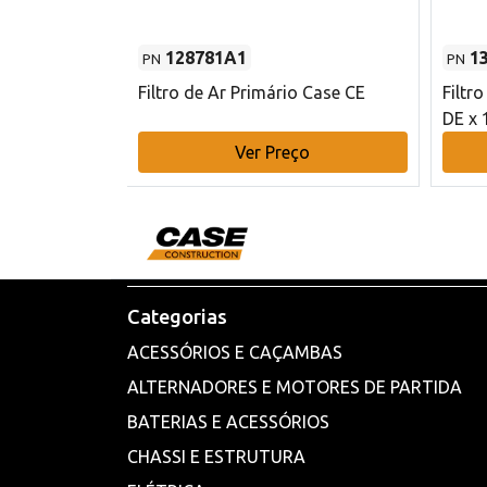
128781A1
1
PN
PN
l - 80 mm DE
Filtro de Ar Primário Case CE
Filtr
DE x 
o
Ver Preço
Categorias
ACESSÓRIOS E CAÇAMBAS
ALTERNADORES E MOTORES DE PARTIDA
BATERIAS E ACESSÓRIOS
CHASSI E ESTRUTURA