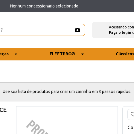
Nenhum concessionário selecionado
Acessando co
Faça o login
eças
FLEETPRO®
Clássico
Use sua lista de produtos para criar um carrinho em 3 passos rápidos.
 CE
Co