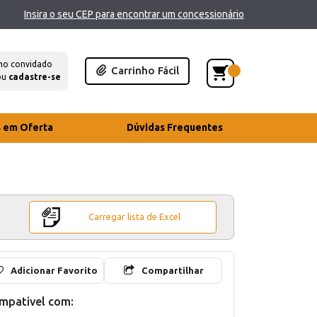
Insira o seu CEP para encontrar um concessionário
mo convidado
Carrinho Fácil
ou
cadastre-se
s em Oferta
Dúvidas Frequentes
Carregar lista de Excel
Adicionar Favorito
Compartilhar
mpativel com: