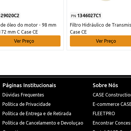
329020C2
1346027C1
PN
o de óleo do motor - 98 mm
Filtro Hidráulico de Transmi
172 mm C Case CE
Case CE
Ver Preço
Ver Preço
Páginas Institucionais
Sobre Nós
Dúvidas Frequentes
CASE Constructio
Política de Privacidade
E-commerce CAS
Política de Entrega e de Retirada
FLEETPRO
Política de Cancelamento e Devoluçao
Encontrar Conces