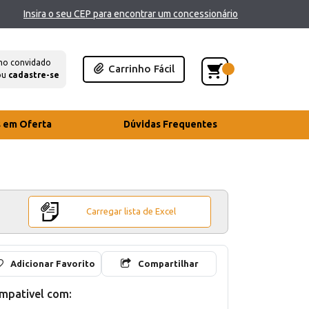
Insira o seu CEP para encontrar um concessionário
mo convidado
Carrinho Fácil
ou
cadastre-se
s em Oferta
Dúvidas Frequentes
Carregar lista de Excel
Adicionar Favorito
Compartilhar
mpativel com: