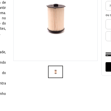
a de
ntir
ema.
ou 
s no
o do
tes,
.
ade,
ando
o do
ntra
nho