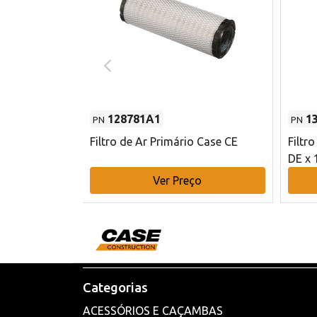
128781A1
1
PN
PN
l - 80 mm DE
Filtro de Ar Primário Case CE
Filtr
DE x 
o
Ver Preço
Categorias
ACESSÓRIOS E CAÇAMBAS