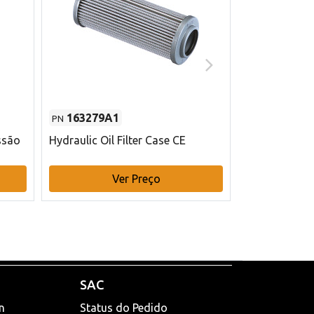
163279A1
48145970
PN
PN
ssão
Hydraulic Oil Filter Case CE
Filtro de com
x 75 mm L Ca
Ver Preço
V
SAC
n
Status do Pedido