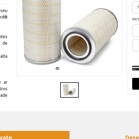
 seu
ard®
ou 
tes
 de
alta
e ar
tros
dade
cote
Dese