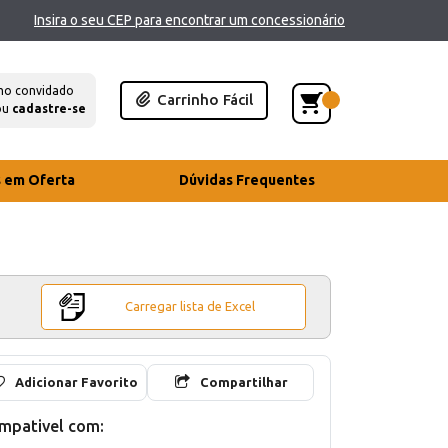
Insira o seu CEP para encontrar um concessionário
mo convidado
Carrinho Fácil
ou
cadastre-se
s em Oferta
Dúvidas Frequentes
Carregar lista de Excel
Adicionar Favorito
Compartilhar
mpativel com: