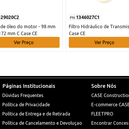
329020C2
1346027C1
PN
o de óleo do motor - 98 mm
Filtro Hidráulico de Transmi
172 mm C Case CE
Case CE
Ver Preço
Ver Preço
Páginas Institucionais
Sobre Nós
Dúvidas Frequentes
CASE Constructio
Política de Privacidade
E-commerce CAS
Política de Entrega e de Retirada
FLEETPRO
Política de Cancelamento e Devoluçao
Encontrar Conces