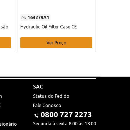
163279A1
48145970
PN
PN
ssão
Hydraulic Oil Filter Case CE
Filtro de com
x 75 mm L Ca
Ver Preço
V
SAC
n
Status do Pedido
E
Fale Conosco
0800 727 2273
Segunda à sexta 8:00 às 18:00
sionário