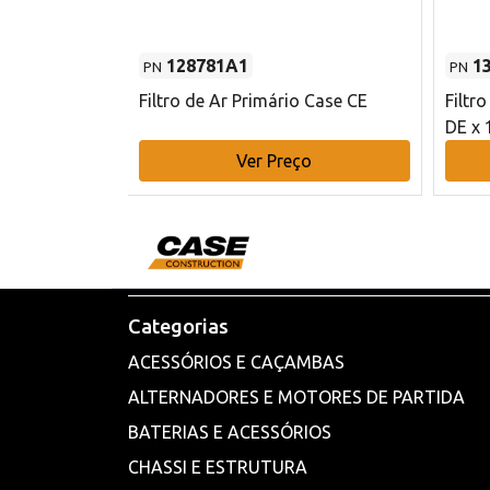
128781A1
1
PN
PN
l - 80 mm DE
Filtro de Ar Primário Case CE
Filtr
DE x 
o
Ver Preço
Categorias
ACESSÓRIOS E CAÇAMBAS
ALTERNADORES E MOTORES DE PARTIDA
BATERIAS E ACESSÓRIOS
CHASSI E ESTRUTURA