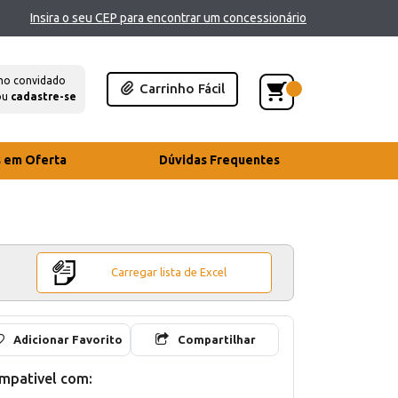
Insira o seu CEP para encontrar um concessionário
mo convidado
Carrinho Fácil
ou
cadastre-se
s em Oferta
Dúvidas Frequentes
Carregar lista de Excel
Adicionar Favorito
Compartilhar
mpativel com: