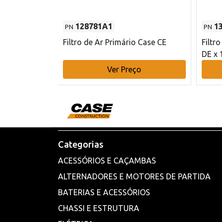
128781A1
1
PN
PN
l - 80 mm DE
Filtro de Ar Primário Case CE
Filtr
DE x 
o
Ver Preço
Categorias
ACESSÓRIOS E CAÇAMBAS
ALTERNADORES E MOTORES DE PARTIDA
BATERIAS E ACESSÓRIOS
CHASSI E ESTRUTURA