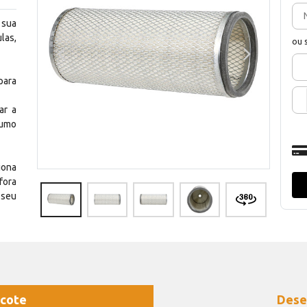
 sua
las,
ou 
para
ar a
sumo
iona
fora
 seu
cote
Dese