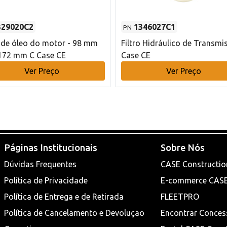
329020C2
1346027C1
PN
o de óleo do motor - 98 mm
Filtro Hidráulico de Transmi
172 mm C Case CE
Case CE
Ver Preço
Ver Preço
Páginas Institucionais
Sobre Nós
Dúvidas Frequentes
CASE Constructio
Política de Privacidade
E-commerce CAS
Política de Entrega e de Retirada
FLEETPRO
Política de Cancelamento e Devoluçao
Encontrar Conces