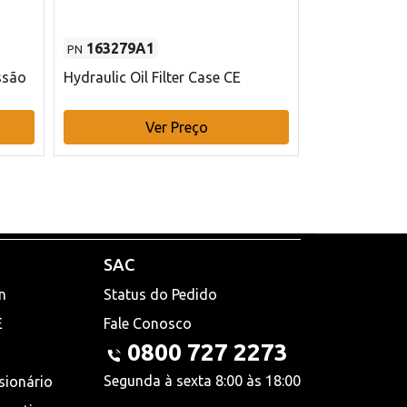
163279A1
48145970
PN
PN
ssão
Hydraulic Oil Filter Case CE
Filtro de com
x 75 mm L Ca
Ver Preço
V
SAC
n
Status do Pedido
E
Fale Conosco
0800 727 2273
Segunda à sexta 8:00 às 18:00
sionário