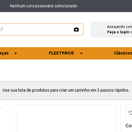
Nenhum concessionário selecionado
Acessando co
Faça o login
eças
FLEETPRO®
Clássico
Use sua lista de produtos para criar um carrinho em 3 passos rápidos.
-
Co