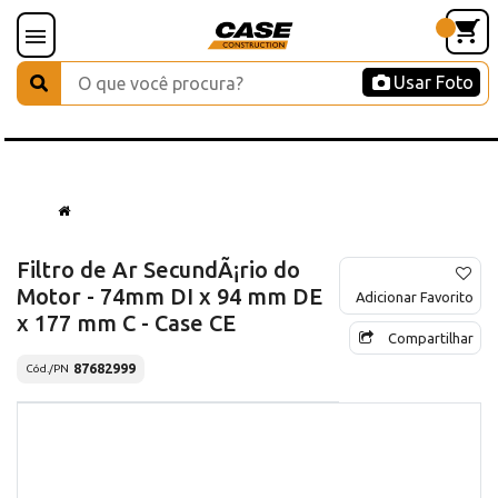
Usar Foto
Filtro de Ar SecundÃ¡rio do
Motor - 74mm DI x 94 mm DE
Adicionar Favorito
x 177 mm C - Case CE
Compartilhar
87682999
Cód./PN