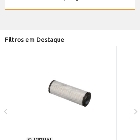
Filtros em Destaque
PN
128781A1