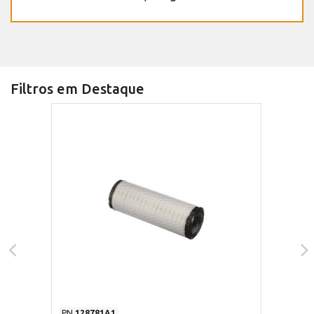
Filtros em Destaque
PN
128781A1