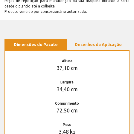
Peças de reposição para manutenção dá sua máquina durante a safra
desde o plantio até a colheita.
Produto vendido por concessionário autorizado.
Dimensões do Pacote
Desenhos da Aplicação
Altura
37,10 cm
Largura
34,40 cm
Comprimento
72,50 cm
Peso
3,48 kg