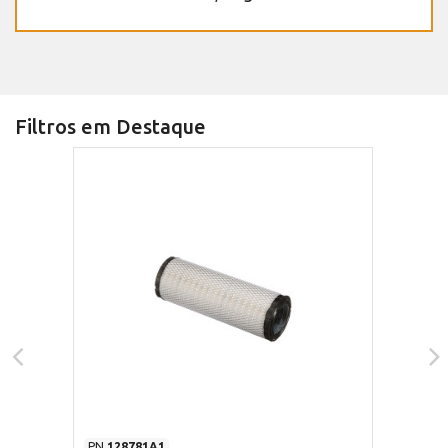
Filtros em Destaque
PN
128781A1