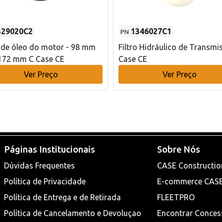
329020C2
1346027C1
PN
o de óleo do motor - 98 mm
Filtro Hidráulico de Transmi
172 mm C Case CE
Case CE
Ver Preço
Ver Preço
Páginas Institucionais
Sobre Nós
Dúvidas Frequentes
CASE Constructio
Política de Privacidade
E-commerce CAS
Política de Entrega e de Retirada
FLEETPRO
Política de Cancelamento e Devoluçao
Encontrar Conces