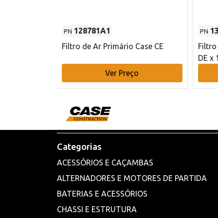
128781A1
1
PN
PN
l - 80 mm DE
Filtro de Ar Primário Case CE
Filtr
DE x 
o
Ver Preço
Categorias
ACESSÓRIOS E CAÇAMBAS
ALTERNADORES E MOTORES DE PARTIDA
BATERIAS E ACESSÓRIOS
CHASSI E ESTRUTURA