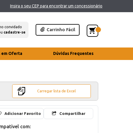
Insira o seu CEP para encontrar um concessionário
mo convidado
Carrinho Fácil
ou
cadastre-se
s em Oferta
Dúvidas Frequentes
Carregar lista de Excel
Adicionar Favorito
Compartilhar
mpativel com: