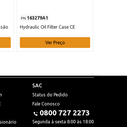
163279A1
48145970
PN
PN
ssão
Hydraulic Oil Filter Case CE
Filtro de com
x 75 mm L Ca
Ver Preço
V
SAC
n
Status do Pedido
E
Fale Conosco
0800 727 2273
Segunda à sexta 8:00 às 18:00
sionário