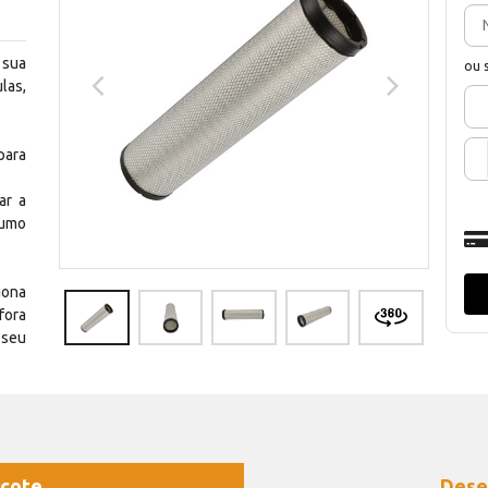
 sua
ou 
las,
para
ar a
sumo
iona
fora
 seu
cote
Dese