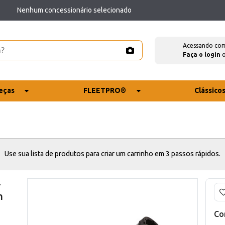
Nenhum concessionário selecionado
Acessando co
Faça o login
eças
FLEETPRO®
Clássico
Use sua lista de produtos para criar um carrinho em 3 passos rápidos.
-
m
Co