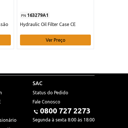
163279A1
48145970
PN
PN
ssão
Hydraulic Oil Filter Case CE
Filtro de com
x 75 mm L Ca
Ver Preço
V
SAC
n
Status do Pedido
E
Fale Conosco
0800 727 2273
Segunda à sexta 8:00 às 18:00
sionário