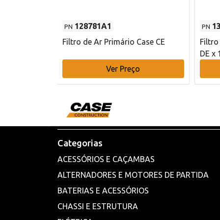
128781A1
1
PN
PN
l - 80 mm DE
Filtro de Ar Primário Case CE
Filtr
DE x 
o
Ver Preço
Categorias
ACESSÓRIOS E CAÇAMBAS
ALTERNADORES E MOTORES DE PARTIDA
BATERIAS E ACESSÓRIOS
CHASSI E ESTRUTURA