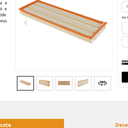
ra a
pó e
úde.
ou 
seus
cote
Dese