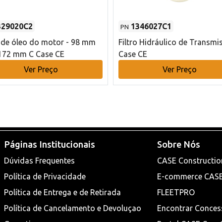
329020C2
1346027C1
PN
o de óleo do motor - 98 mm
Filtro Hidráulico de Transmi
172 mm C Case CE
Case CE
Ver Preço
Ver Preço
Páginas Institucionais
Sobre Nós
Dúvidas Frequentes
CASE Constructio
Política de Privacidade
E-commerce CAS
Política de Entrega e de Retirada
FLEETPRO
Política de Cancelamento e Devoluçao
Encontrar Conces