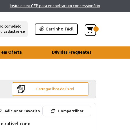
Insira o seu CEP para encontrar um concessionário
mo convidado
Carrinho Fácil
ou
cadastre-se
s em Oferta
Dúvidas Frequentes
Carregar lista de Excel
Adicionar Favorito
Compartilhar
mpativel com: