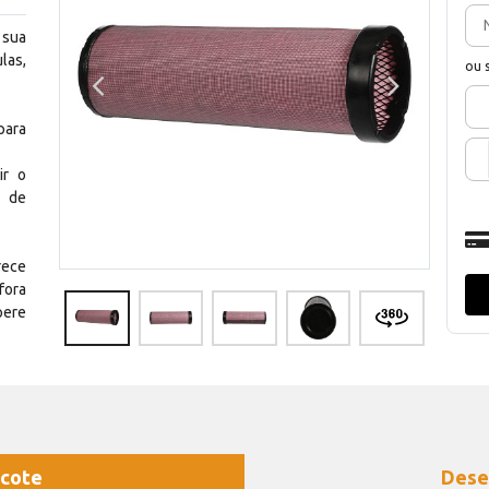
 sua
las,
ou 
para
ir o
o de
rece
fora
pere
cote
Dese