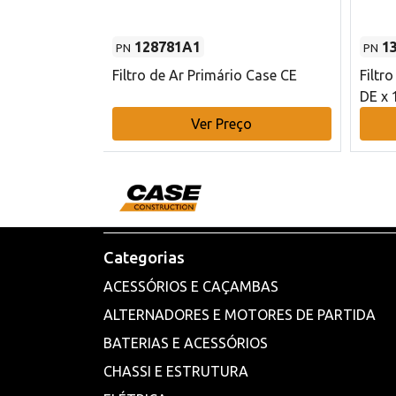
128781A1
1
PN
PN
l - 80 mm DE
Filtro de Ar Primário Case CE
Filtr
DE x 
o
Ver Preço
Categorias
ACESSÓRIOS E CAÇAMBAS
ALTERNADORES E MOTORES DE PARTIDA
BATERIAS E ACESSÓRIOS
CHASSI E ESTRUTURA