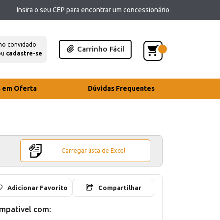
Insira o seu CEP para encontrar um concessionário
mo convidado
Carrinho Fácil
ou
cadastre-se
s em Oferta
Dúvidas Frequentes
Carregar lista de Excel
Adicionar Favorito
Compartilhar
mpativel com: