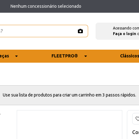
Nenhum concessionário selecionado
Acessando co
Faça o login
eças
FLEETPRO®
Clássico
Use sua lista de produtos para criar um carrinho em 3 passos rápidos.
-
Co