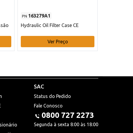
163279A1
48145970
PN
PN
ssão
Hydraulic Oil Filter Case CE
Filtro de com
x 75 mm L Ca
Ver Preço
V
SAC
n
Status do Pedido
E
Fale Conosco
0800 727 2273
Segunda à sexta 8:00 às 18:00
sionário