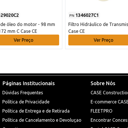
329020C2
1346027C1
PN
o de óleo do motor - 98 mm
Filtro Hidráulico de Transmi
172 mm C Case CE
Case CE
Ver Preço
Ver Preço
Páginas Institucionais
Sobre Nós
Dúvidas Frequentes
CASE Constructio
Política de Privacidade
E-commerce CAS
Política de Entrega e de Retirada
FLEETPRO
Política de Cancelamento e Devoluçao
Encontrar Conces