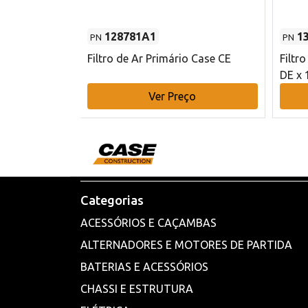
128781A1
1
PN
PN
l - 80 mm DE
Filtro de Ar Primário Case CE
Filtr
DE x 
o
Ver Preço
Categorias
ACESSÓRIOS E CAÇAMBAS
ALTERNADORES E MOTORES DE PARTIDA
BATERIAS E ACESSÓRIOS
CHASSI E ESTRUTURA