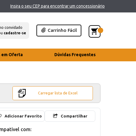
Insira o seu CEP para encontrar um concessionário
mo convidado
Carrinho Fácil
ou
cadastre-se
s em Oferta
Dúvidas Frequentes
Carregar lista de Excel
Adicionar Favorito
Compartilhar
mpativel com: