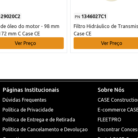
329020C2
1346027C1
PN
o de óleo do motor - 98 mm
Filtro Hidráulico de Transmi
172 mm C Case CE
Case CE
Ver Preço
Ver Preço
Páginas Institucionais
Sobre Nós
Dúvidas Frequentes
CASE Constructio
Política de Privacidade
E-commerce CAS
Política de Entrega e de Retirada
FLEETPRO
Política de Cancelamento e Devoluçao
Encontrar Conces