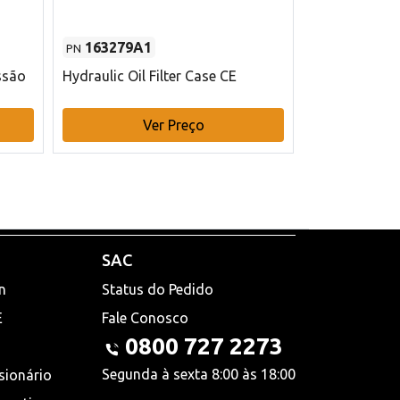
163279A1
48145970
PN
PN
ssão
Hydraulic Oil Filter Case CE
Filtro de com
x 75 mm L Ca
Ver Preço
V
SAC
n
Status do Pedido
E
Fale Conosco
0800 727 2273
Segunda à sexta 8:00 às 18:00
sionário