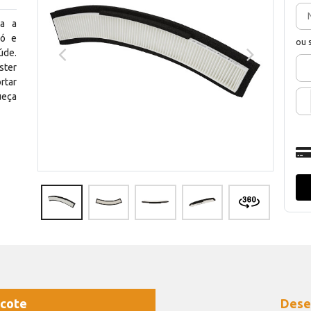
ra a
pó e
ou 
úde.
ster
rtar
ueça
cote
Dese