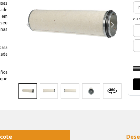
ssas
dade
e em
ou 
 seu
inas
para
cada
fica
 que
cote
Dese