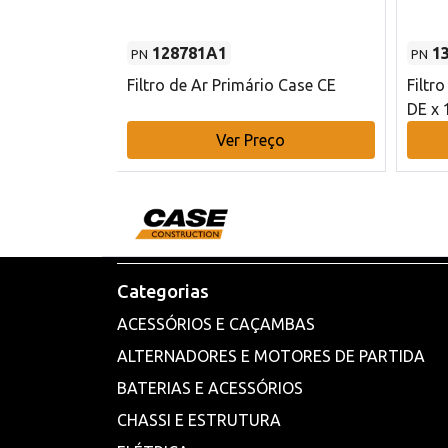
128781A1
1
PN
PN
l - 80 mm DE
Filtro de Ar Primário Case CE
Filtr
DE x 
o
Ver Preço
Categorias
ACESSÓRIOS E CAÇAMBAS
ALTERNADORES E MOTORES DE PARTIDA
BATERIAS E ACESSÓRIOS
CHASSI E ESTRUTURA