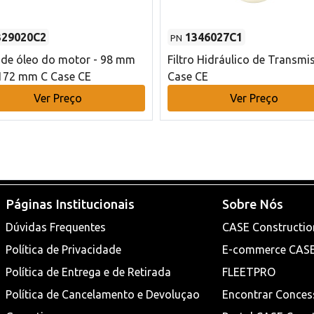
329020C2
1346027C1
PN
o de óleo do motor - 98 mm
Filtro Hidráulico de Transmi
172 mm C Case CE
Case CE
Ver Preço
Ver Preço
Páginas Institucionais
Sobre Nós
Dúvidas Frequentes
CASE Constructio
Política de Privacidade
E-commerce CAS
Política de Entrega e de Retirada
FLEETPRO
Política de Cancelamento e Devoluçao
Encontrar Conces