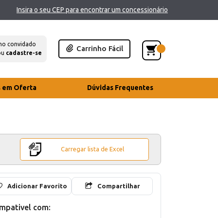
Insira o seu CEP para encontrar um concessionário
mo convidado
Carrinho Fácil
ou
cadastre-se
s em Oferta
Dúvidas Frequentes
Carregar lista de Excel
Adicionar Favorito
Compartilhar
mpativel com: