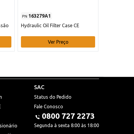
163279A1
48145970
PN
PN
ssão
Hydraulic Oil Filter Case CE
Filtro de com
x 75 mm L Ca
Ver Preço
V
SAC
n
Status do Pedido
E
Fale Conosco
0800 727 2273
Segunda à sexta 8:00 às 18:00
sionário