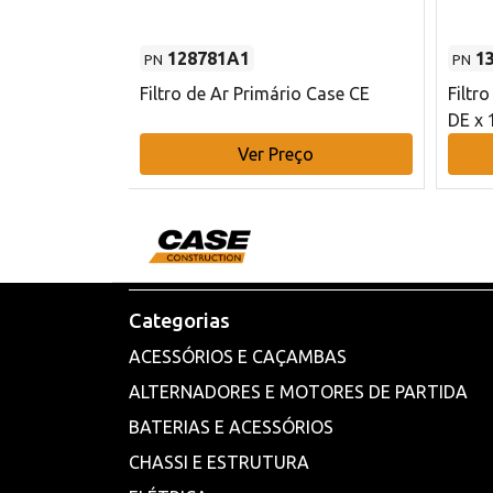
128781A1
1
PN
PN
l - 80 mm DE
Filtro de Ar Primário Case CE
Filtr
DE x 
o
Ver Preço
Categorias
ACESSÓRIOS E CAÇAMBAS
ALTERNADORES E MOTORES DE PARTIDA
BATERIAS E ACESSÓRIOS
CHASSI E ESTRUTURA