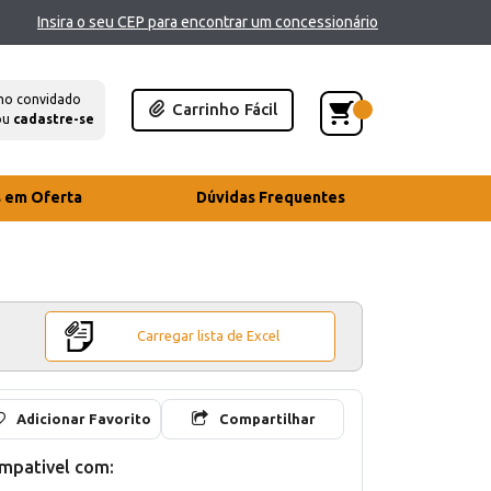
Insira o seu CEP para encontrar um concessionário
mo convidado
Carrinho Fácil
ou
cadastre-se
s em Oferta
Dúvidas Frequentes
Carregar lista de Excel
Adicionar Favorito
Compartilhar
mpativel com: