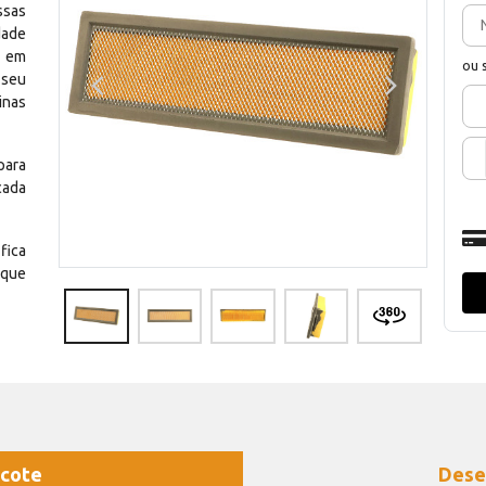
ssas
dade
e em
ou 
 seu
inas
para
cada
fica
 que
cote
Dese