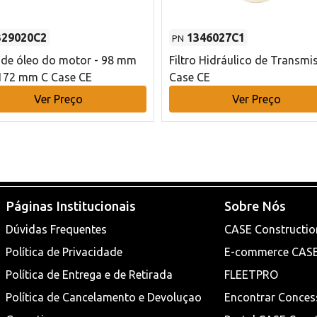
329020C2
1346027C1
PN
o de óleo do motor - 98 mm
Filtro Hidráulico de Transmi
172 mm C Case CE
Case CE
Ver Preço
Ver Preço
Páginas Institucionais
Sobre Nós
Dúvidas Frequentes
CASE Constructio
Política de Privacidade
E-commerce CAS
Política de Entrega e de Retirada
FLEETPRO
Política de Cancelamento e Devoluçao
Encontrar Conces