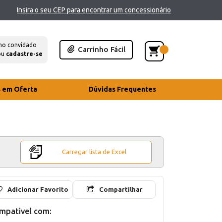
Insira o seu CEP para encontrar um concessionário
mo convidado
Carrinho Fácil
ou
cadastre-se
s em Oferta
Dúvidas Frequentes
Carregar lista de Excel
Adicionar Favorito
Compartilhar
mpativel com: