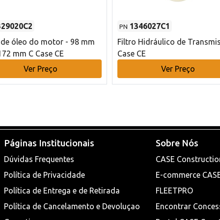
329020C2
1346027C1
PN
o de óleo do motor - 98 mm
Filtro Hidráulico de Transmi
172 mm C Case CE
Case CE
Ver Preço
Ver Preço
Páginas Institucionais
Sobre Nós
Dúvidas Frequentes
CASE Constructio
Política de Privacidade
E-commerce CAS
Política de Entrega e de Retirada
FLEETPRO
Política de Cancelamento e Devoluçao
Encontrar Conces