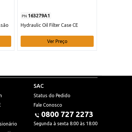
163279A1
48145970
PN
PN
ssão
Hydraulic Oil Filter Case CE
Filtro de com
x 75 mm L Ca
Ver Preço
V
SAC
n
Status do Pedido
E
Fale Conosco
0800 727 2273
Segunda à sexta 8:00 às 18:00
sionário