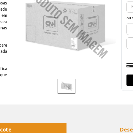
ssas
dade
e em
ou 
 seu
inas
para
cada
fica
 que
cote
Dese