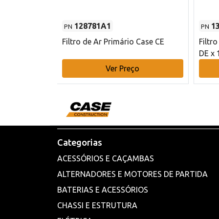
128781A1
1
PN
PN
l - 80 mm DE
Filtro de Ar Primário Case CE
Filtr
DE x 
o
Ver Preço
Categorias
ACESSÓRIOS E CAÇAMBAS
ALTERNADORES E MOTORES DE PARTIDA
BATERIAS E ACESSÓRIOS
CHASSI E ESTRUTURA