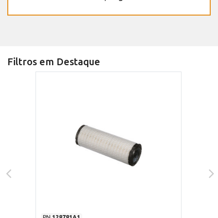
Filtros em Destaque
PN
128781A1