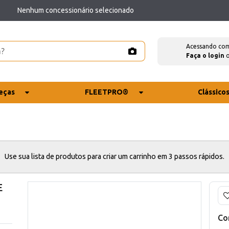
Nenhum concessionário selecionado
Acessando co
Faça o login
eças
FLEETPRO®
Clássico
Use sua lista de produtos para criar um carrinho em 3 passos rápidos.
E
Co