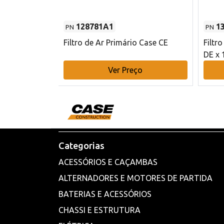
128781A1
1
PN
PN
l - 80 mm DE
Filtro de Ar Primário Case CE
Filtr
DE x 
o
Ver Preço
Categorias
ACESSÓRIOS E CAÇAMBAS
ALTERNADORES E MOTORES DE PARTIDA
BATERIAS E ACESSÓRIOS
CHASSI E ESTRUTURA