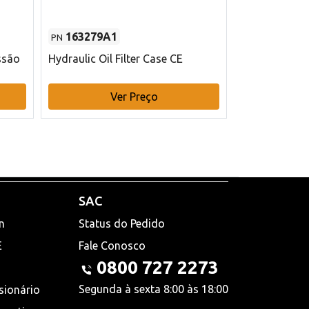
163279A1
48145970
PN
PN
ssão
Hydraulic Oil Filter Case CE
Filtro de com
x 75 mm L Ca
Ver Preço
V
SAC
n
Status do Pedido
E
Fale Conosco
0800 727 2273
Segunda à sexta 8:00 às 18:00
sionário