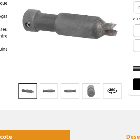
 que
eças
ou 
 seu
ntre
uina
cote
Dese