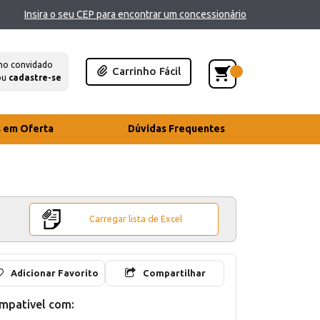
Insira o seu CEP para encontrar um concessionário
mo convidado
Carrinho Fácil
ou
cadastre-se
s em Oferta
Dúvidas Frequentes
Carregar lista de Excel
Adicionar Favorito
Compartilhar
mpativel com: