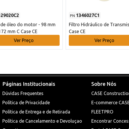
329020C2
1346027C1
PN
o de óleo do motor - 98 mm
Filtro Hidráulico de Transmi
172 mm C Case CE
Case CE
Ver Preço
Ver Preço
Páginas Institucionais
Sobre Nós
Dúvidas Frequentes
CASE Constructio
Política de Privacidade
E-commerce CAS
Política de Entrega e de Retirada
FLEETPRO
Política de Cancelamento e Devoluçao
Encontrar Conces