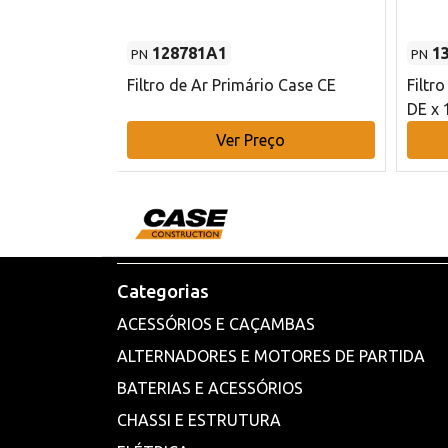
128781A1
1
PN
PN
l - 80 mm DE
Filtro de Ar Primário Case CE
Filtr
DE x 
o
Ver Preço
Categorias
ACESSÓRIOS E CAÇAMBAS
ALTERNADORES E MOTORES DE PARTIDA
BATERIAS E ACESSÓRIOS
CHASSI E ESTRUTURA