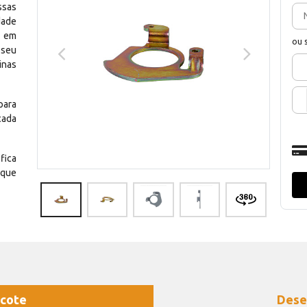
ssas
dade
e em
ou 
 seu
inas
para
cada
fica
 que
cote
Dese