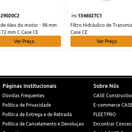
329020C2
1346027C1
PN
o de óleo do motor - 98 mm
Filtro Hidráulico de Transmi
172 mm C Case CE
Case CE
Ver Preço
Ver Preço
Páginas Institucionais
Sobre Nós
Dúvidas Frequentes
CASE Constructio
Política de Privacidade
E-commerce CAS
Política de Entrega e de Retirada
FLEETPRO
Política de Cancelamento e Devoluçao
Encontrar Conces