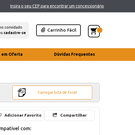
Insira o seu CEP para encontrar um concessionário
mo convidado
Carrinho Fácil
ou
cadastre-se
s em Oferta
Dúvidas Frequentes
Carregar lista de Excel
Adicionar Favorito
Compartilhar
mpativel com: