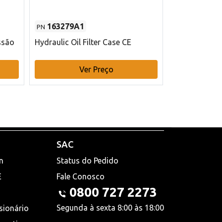
163279A1
48145970
PN
PN
ssão
Hydraulic Oil Filter Case CE
Filtro de com
x 75 mm L Ca
Ver Preço
V
SAC
n
Status do Pedido
E
Fale Conosco
0800 727 2273
Segunda à sexta 8:00 às 18:00
sionário