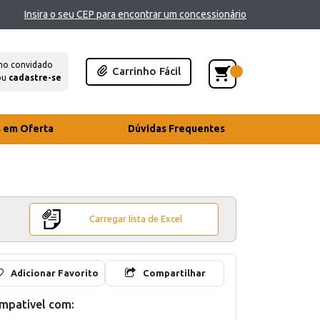
Insira o seu CEP para encontrar um concessionário
mo convidado
Carrinho Fácil
ou
cadastre-se
s em Oferta
Dúvidas Frequentes
Carregar lista de Excel
Adicionar Favorito
Compartilhar
mpativel com: