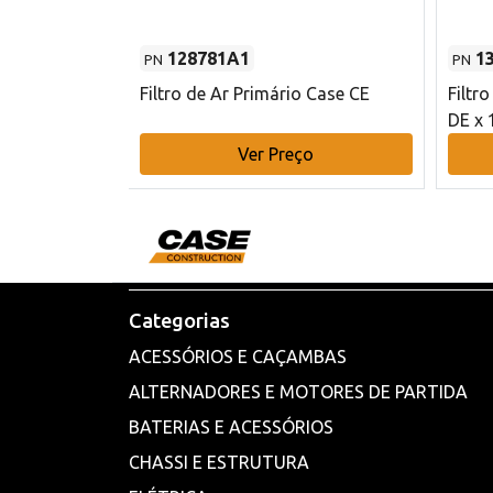
128781A1
1
PN
PN
l - 80 mm DE
Filtro de Ar Primário Case CE
Filtr
DE x 
o
Ver Preço
Categorias
ACESSÓRIOS E CAÇAMBAS
ALTERNADORES E MOTORES DE PARTIDA
BATERIAS E ACESSÓRIOS
CHASSI E ESTRUTURA