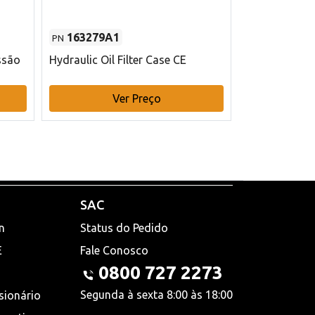
163279A1
48145970
PN
PN
ssão
Hydraulic Oil Filter Case CE
Filtro de com
x 75 mm L Ca
Ver Preço
V
SAC
n
Status do Pedido
E
Fale Conosco
0800 727 2273
Segunda à sexta 8:00 às 18:00
sionário