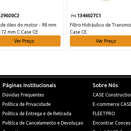
329020C2
1346027C1
PN
o de óleo do motor - 98 mm
Filtro Hidráulico de Transmi
172 mm C Case CE
Case CE
Ver Preço
Ver Preço
Páginas Institucionais
Sobre Nós
Dúvidas Frequentes
CASE Constructio
Política de Privacidade
E-commerce CAS
Política de Entrega e de Retirada
FLEETPRO
Política de Cancelamento e Devoluçao
Encontrar Conces