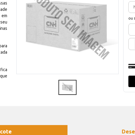
ssas
dade
e em
ou 
 seu
inas
para
cada
fica
 que
cote
Dese