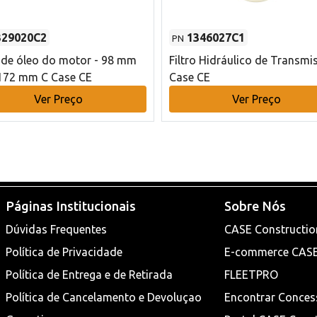
329020C2
1346027C1
PN
o de óleo do motor - 98 mm
Filtro Hidráulico de Transmi
172 mm C Case CE
Case CE
Ver Preço
Ver Preço
Páginas Institucionais
Sobre Nós
Dúvidas Frequentes
CASE Constructio
Política de Privacidade
E-commerce CAS
Política de Entrega e de Retirada
FLEETPRO
Política de Cancelamento e Devoluçao
Encontrar Conces