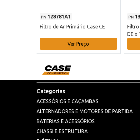
128781A1
1
PN
PN
l - 80 mm DE
Filtro de Ar Primário Case CE
Filtr
DE x 
o
Ver Preço
Categorias
ACESSÓRIOS E CAÇAMBAS
ALTERNADORES E MOTORES DE PARTIDA
BATERIAS E ACESSÓRIOS
CHASSI E ESTRUTURA