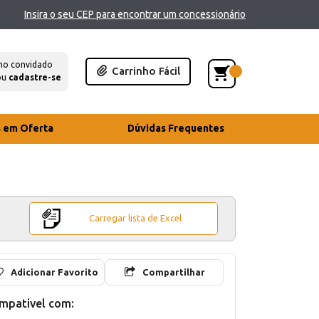
Insira o seu CEP para encontrar um concessionário
mo convidado
Carrinho Fácil
ou
cadastre-se
s em Oferta
Dúvidas Frequentes
Carregar lista de Excel
Adicionar Favorito
Compartilhar
mpativel com: