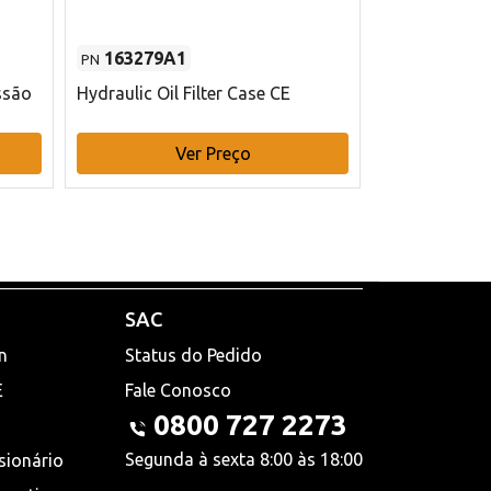
163279A1
48145970
PN
PN
ssão
Hydraulic Oil Filter Case CE
Filtro de com
x 75 mm L Ca
Ver Preço
V
SAC
n
Status do Pedido
E
Fale Conosco
0800 727 2273
Segunda à sexta 8:00 às 18:00
sionário