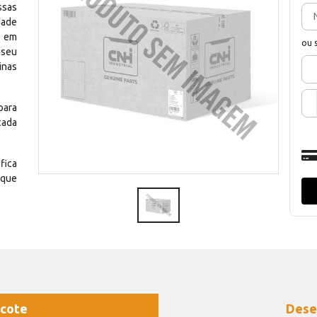
ssas
dade
e em
ou 
 seu
inas
para
cada
fica
 que
cote
Dese